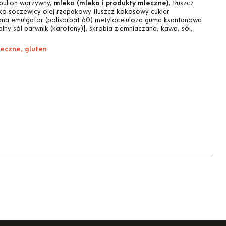
 bulion warzywny,
mleko (mleko i produkty mleczne)
, tłuszcz
ko soczewicy olej rzepakowy tłuszcz kokosowy cukier
na emulgator (polisorbat 60) metyloceluloza guma ksantanowa
lny sól barwnik (karoteny)], skrobia ziemniaczana, kawa, sól,
leczne, gluten