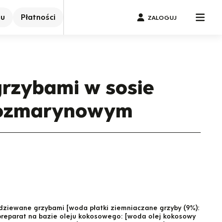
nu
Płatności
ZALOGUJ
grzybami w sosie
ozmarynowym
adziewane grzybami [woda płatki ziemniaczane grzyby (9%):
 preparat na bazie oleju kokosowego: [woda olej kokosowy