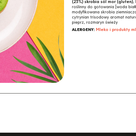
(23%) skrobia sól mor (gluten)
,
roślinny do gotowania [woda biał
modyfikowana skrobia ziemniacza
cytrynian trisodowy aromat natura
pieprz, rozmaryn świeży
ALERGENY:
Mleko i produkty m