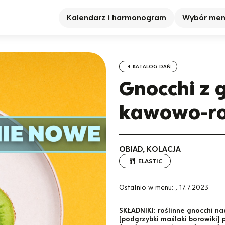
Kalendarz i harmonogram
Wybór me
KATALOG DAŃ
Gnocchi z 
kawowo-r
OBIAD, KOLACJA
ELASTIC
Ostatnio w menu:
,
17.7.2023
SKŁADNIKI:
roślinne gnocchi n
[podgrzybki maślaki borowiki]