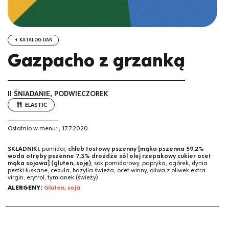
KATALOG DAŃ
Gazpacho z grzanką
II ŚNIADANIE, PODWIECZOREK
ELASTIC
Ostatnio w menu:
,
17.7.2020
SKŁADNIKI:
pomidor,
chleb tostowy pszenny [mąka pszenna 59,2%
woda otręby pszenne 7,3% drożdże sól olej rzepakowy cukier ocet
mąka sojowa] (gluten, soję)
, sok pomidorowy, papryka, ogórek, dynia
pestki łuskane, cebula, bazylia świeża, ocet winny, oliwa z oliwek extra
virgin, erytrol, tymianek (świeży)
ALERGENY:
Gluten, soja