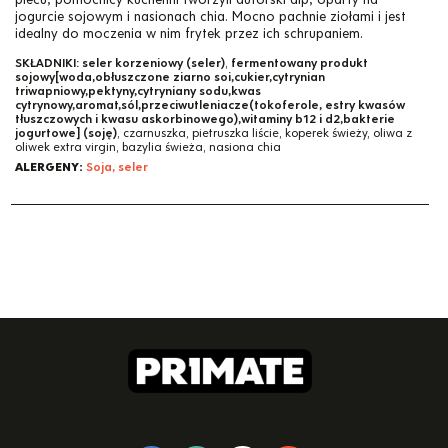
jogurcie sojowym i nasionach chia. Mocno pachnie ziołami i jest
idealny do moczenia w nim frytek przez ich schrupaniem.
SKŁADNIKI:
seler korzeniowy (seler)
,
fermentowany produkt
sojowy[woda,obłuszczone ziarno soi,cukier,cytrynian
triwapniowy,pektyny,cytryniany sodu,kwas
cytrynowy,aromat,sól,przeciwutleniacze(tokoferole, estry kwasów
tłuszczowych i kwasu askorbinowego),witaminy b12 i d2,bakterie
jogurtowe] (soję)
, czarnuszka, pietruszka liście, koperek świeży, oliwa z
oliwek extra virgin, bazylia świeża, nasiona chia
ALERGENY:
Soja, seler