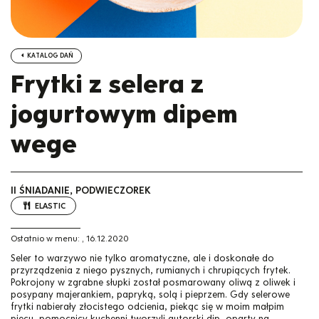
KATALOG DAŃ
Frytki z selera z
jogurtowym dipem
wege
II ŚNIADANIE, PODWIECZOREK
ELASTIC
Ostatnio w menu:
,
16.12.2020
Seler to warzywo nie tylko aromatyczne, ale i doskonałe do
przyrządzenia z niego pysznych, rumianych i chrupiących frytek.
Pokrojony w zgrabne słupki został posmarowany oliwą z oliwek i
posypany majerankiem, papryką, solą i pieprzem. Gdy selerowe
frytki nabierały złocistego odcienia, piekąc się w moim małpim
piecu, pomocnicy kuchenni tworzyli autorski dip, oparty na