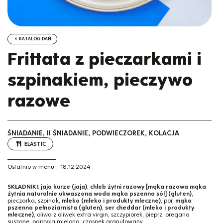
KATALOG DAŃ
Frittata z pieczarkami i
szpinakiem, pieczywo
razowe
ŚNIADANIE, II ŚNIADANIE, PODWIECZOREK, KOLACJA
ELASTIC
Ostatnio w menu:
,
18.12.2024
SKŁADNIKI:
jaja kurze (jaja)
,
chleb żytni razowy [mąka razowa mąka
żytnia naturalnie ukwaszona woda mąka pszenna sól] (gluten)
,
pieczarka, szpinak,
mleko (mleko i produkty mleczne)
, por,
mąka
pszenna pełnoziarnista (gluten)
,
ser cheddar (mleko i produkty
mleczne)
, oliwa z oliwek extra virgin, szczypiorek, pieprz, oregano
suszone, papryka mielona, czosnek granulowany