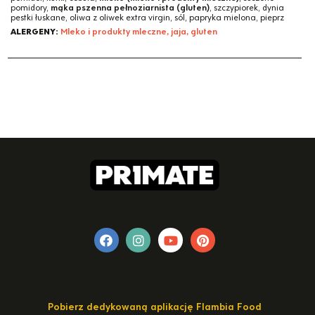
pomidory,
mąka pszenna pełnoziarnista (gluten)
, szczypiorek, dynia
pestki łuskane, oliwa z oliwek extra virgin, sól, papryka mielona, pieprz
ALERGENY:
Mleko i produkty mleczne, jaja, gluten
Pobierz dedykowaną aplikację Flambia Food