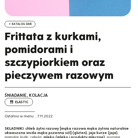
KATALOG DAŃ
Frittata z kurkami,
pomidorami i
szczypiorkiem oraz
pieczywem razowym
ŚNIADANIE, KOLACJA
ELASTIC
Ostatnio w menu:
,
7.11.2022
SKŁADNIKI:
chleb żytni razowy [mąka razowa mąka żytnia naturalnie
ukwaszona woda mąka pszenna sól] (gluten)
,
jaja kurze (jaja)
,
pomidor, kurki, cebula,
mleko (mleko i produkty mleczne)
, suszone