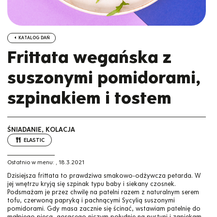
KATALOG DAŃ
Frittata wegańska z
suszonymi pomidorami,
szpinakiem i tostem
ŚNIADANIE, KOLACJA
ELASTIC
Ostatnio w menu:
,
18.3.2021
Dzisiejsza frittata to prawdziwa smakowo-odżywcza petarda. W
jej wnętrzu kryją się szpinak typu baby i siekany czosnek.
Podsmażam je przez chwilę na patelni razem z naturalnym serem
tofu, czerwoną papryką i pachnącymi Sycylią suszonymi
pomidorami. Gdy masa zacznie się ścinać, wstawiam patelnię do
małpiego pieca, gorącego niczym południe na pustyni i zapiekam