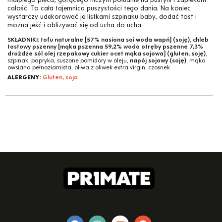
całość. To cała tajemnica puszystości tego dania. Na koniec
wystarczy udekorować je listkami szpinaku baby, dodać tost i
można jeść i oblizywać się od ucha do ucha.
SKŁADNIKI:
tofu naturalne [57% nasiona soi woda wapń] (soję)
,
chleb
tostowy pszenny [mąka pszenna 59,2% woda otręby pszenne 7,3%
drożdże sól olej rzepakowy cukier ocet mąka sojowa] (gluten, soję)
,
szpinak, papryka, suszone pomidory w oleju,
napój sojowy (soję)
, mąka
owsiana pełnoziarnista, oliwa z oliwek extra virgin, czosnek
ALERGENY:
Gluten, soja