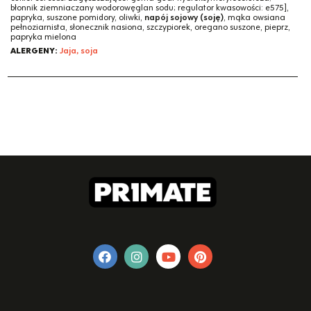
błonnik ziemniaczany wodorowęglan sodu; regulator kwasowości: e575],
papryka, suszone pomidory, oliwki,
napój sojowy (soję)
, mąka owsiana
pełnoziarnista, słonecznik nasiona, szczypiorek, oregano suszone, pieprz,
papryka mielona
ALERGENY:
Jaja, soja