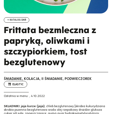
KATALOG DAŃ
Frittata bezmleczna z
papryką, oliwkami i
szczypiorkiem, tost
bezglutenowy
ŚNIADANIE, KOLACJA, II ŚNIADANIE, PODWIECZOREK
ELASTIC
Ostatnio w menu:
,
4.10.2022
SKŁADNIKI:
jaja kurze (jaja)
, chleb bezglutenowy [skrobia kukurydziana
skrobia pszenna bezglutenowa woda olej rzepakowy drożdże glukoza
cukier sól subs. zagęszczające: guma guar hydroksymetyloceluloza;