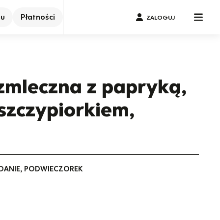
nu
Płatności
ZALOGUJ
ezmleczna z papryką,
 szczypiorkiem,
IADANIE, PODWIECZOREK