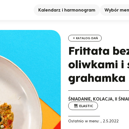
Kalendarz i harmonogram
Wybór me
KATALOG DAŃ
Frittata b
oliwkami i
grahamka
ŚNIADANIE, KOLACJA, II ŚN
ELASTIC
Ostatnio w menu:
,
2.5.2022