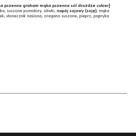
ka pszenna graham mąka pszenna sól drożdże cukier]
yka, suszone pomidory, oliwki,
napój sojowy (soję)
, mąka
rek, słonecznik nasiona, oregano suszone, pieprz, papryka