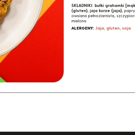
SKŁADNIKI:
bułki grahamki [mą
(gluten)
,
jaja kurze (jaja)
, papr
owsiana pełnoziarnista, szczypio
mielona
ALERGENY:
Jaja, gluten, soja