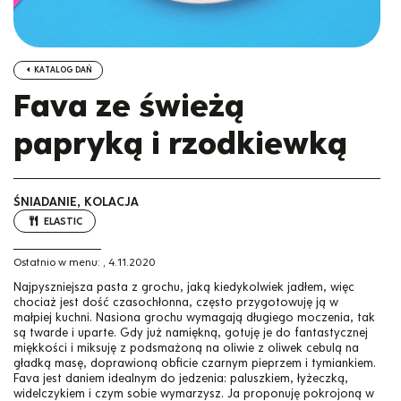
KATALOG DAŃ
Fava ze świeżą
papryką i rzodkiewką
ŚNIADANIE, KOLACJA
ELASTIC
Ostatnio w menu:
,
4.11.2020
Najpyszniejsza pasta z grochu, jaką kiedykolwiek jadłem, więc
chociaż jest dość czasochłonna, często przygotowuję ją w
małpiej kuchni. Nasiona grochu wymagają długiego moczenia, tak
są twarde i uparte. Gdy już namiękną, gotuję je do fantastycznej
miękkości i miksuję z podsmażoną na oliwie z oliwek cebulą na
gładką masę, doprawioną obficie czarnym pieprzem i tymiankiem.
Fava jest daniem idealnym do jedzenia: paluszkiem, łyżeczką,
widelczykiem i czym sobie wymarzysz. Ja proponuję pokrojoną w