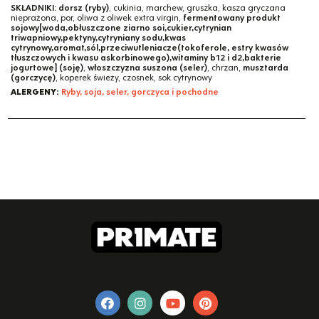
SKŁADNIKI:
dorsz (ryby)
, cukinia, marchew, gruszka, kasza gryczana
nieprażona, por, oliwa z oliwek extra virgin,
fermentowany produkt
sojowy[woda,obłuszczone ziarno soi,cukier,cytrynian
triwapniowy,pektyny,cytryniany sodu,kwas
cytrynowy,aromat,sól,przeciwutleniacze(tokoferole, estry kwasów
tłuszczowych i kwasu askorbinowego),witaminy b12 i d2,bakterie
jogurtowe] (soję)
,
włoszczyzna suszona (seler)
, chrzan,
musztarda
(gorczycę)
, koperek świeży, czosnek, sok cytrynowy
ALERGENY:
Ryby, soja, seler, gorczyca i pochodne