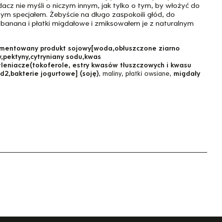
acz nie myśli o niczym innym, jak tylko o tym, by włożyć do
tym specjałem. Żebyście na długo zaspokoili głód, do
 banana i płatki migdałowe i zmiksowałem je z naturalnym
rmentowany produkt sojowy[woda,obłuszczone ziarno
y,pektyny,cytryniany sodu,kwas
tleniacze(tokoferole, estry kwasów tłuszczowych i kwasu
d2,bakterie jogurtowe] (soję)
, maliny, płatki owsiane,
migdały