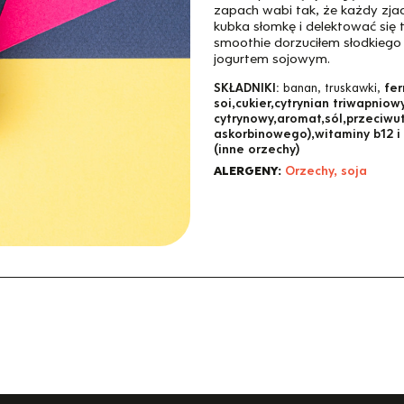
zapach wabi tak, że każdy zjad
kubka słomkę i delektować się 
smoothie dorzuciłem słodkiego
jogurtem sojowym.
SKŁADNIKI:
banan, truskawki,
fe
soi,cukier,cytrynian triwapniow
cytrynowy,aromat,sól,przeciwu
askorbinowego),witaminy b12 i 
(inne orzechy)
ALERGENY:
Orzechy, soja