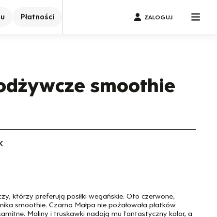
nu
Płatności
ZALOGUJ
odżywcze smoothie
K
y, którzy preferują posiłki wegańskie. Oto czerwone,
nnika smoothie. Czarna Małpa nie pożałowała płatków
samitne. Maliny i truskawki nadają mu fantastyczny kolor, a