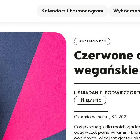
Kalendarz i harmonogram
Wybór me
KATALOG DAŃ
Czerwone 
wegańskie
II ŚNIADANIE, PODWIECZORE
ELASTIC
Ostatnio w menu:
,
8.2.2021
Coś pysznego dla moich zjadacz
odżywcze, pełne witamin i bło
owsianych, więc jest gęste i ak