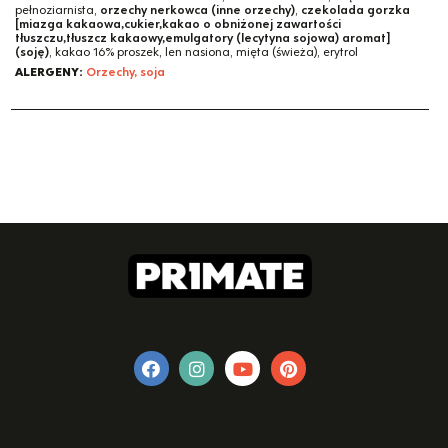
pełnoziarnista,
orzechy nerkowca (inne orzechy)
,
czekolada gorzka
[miazga kakaowa,cukier,kakao o obniżonej zawartości
tłuszczu,tłuszcz kakaowy,emulgatory (lecytyna sojowa) aromat]
(soję)
, kakao 16% proszek, len nasiona, mięta (świeża), erytrol
ALERGENY:
Orzechy, soja