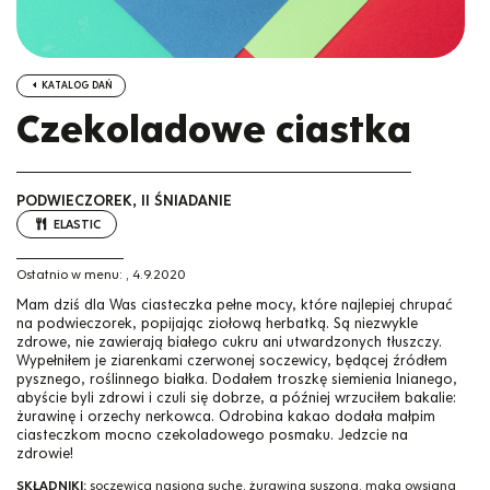
KATALOG DAŃ
Czekoladowe ciastka
PODWIECZOREK, II ŚNIADANIE
ELASTIC
Ostatnio w menu:
,
4.9.2020
Mam dziś dla Was ciasteczka pełne mocy, które najlepiej chrupać
na podwieczorek, popijając ziołową herbatką. Są niezwykle
zdrowe, nie zawierają białego cukru ani utwardzonych tłuszczy.
Wypełniłem je ziarenkami czerwonej soczewicy, będącej źródłem
pysznego, roślinnego białka. Dodałem troszkę siemienia lnianego,
abyście byli zdrowi i czuli się dobrze, a później wrzuciłem bakalie:
żurawinę i orzechy nerkowca. Odrobina kakao dodała małpim
ciasteczkom mocno czekoladowego posmaku. Jedzcie na
zdrowie!
SKŁADNIKI:
soczewica nasiona suche, żurawina suszona, mąka owsiana