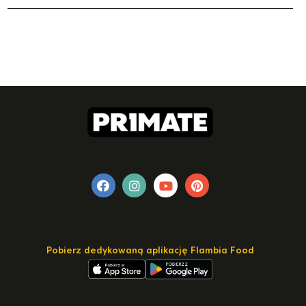
Pobierz dedykowaną aplikację Flambia Food