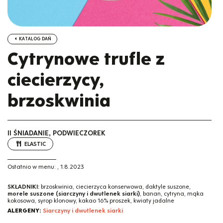
KATALOG DAŃ
Cytrynowe trufle z
ciecierzycy,
brzoskwinia
II ŚNIADANIE, PODWIECZOREK
ELASTIC
Ostatnio w menu:
,
1.8.2023
SKŁADNIKI:
brzoskwinia, ciecierzyca konserwowa, daktyle suszone,
morele suszone (siarczyny i dwutlenek siarki)
, banan, cytryna, mąka
kokosowa, syrop klonowy, kakao 16% proszek, kwiaty jadalne
ALERGENY:
Siarczyny i dwutlenek siarki