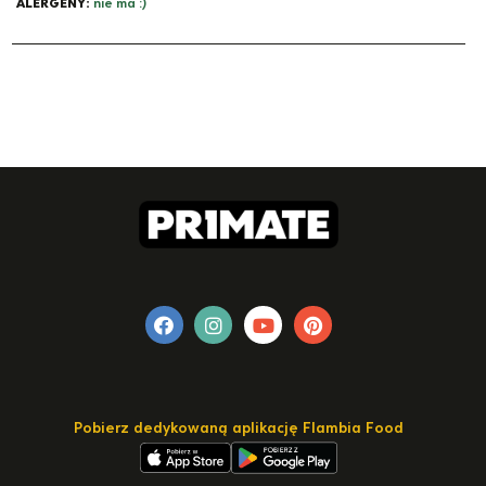
ALERGENY:
nie ma :)
Pobierz dedykowaną aplikację Flambia Food