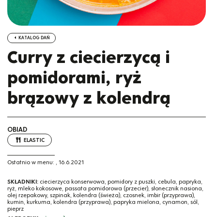
KATALOG DAŃ
Curry z ciecierzycą i
pomidorami, ryż
brązowy z kolendrą
OBIAD
ELASTIC
Ostatnio w menu:
,
16.6.2021
SKŁADNIKI:
ciecierzyca konserwowa, pomidory z puszki, cebula, papryka,
ryż, mleko kokosowe, passata pomidorowa (przecier), słonecznik nasiona,
olej rzepakowy, szpinak, kolendra (świeża), czosnek, imbir (przyprawa),
kumin, kurkuma, kolendra (przyprawa), papryka mielona, cynamon, sól,
pieprz