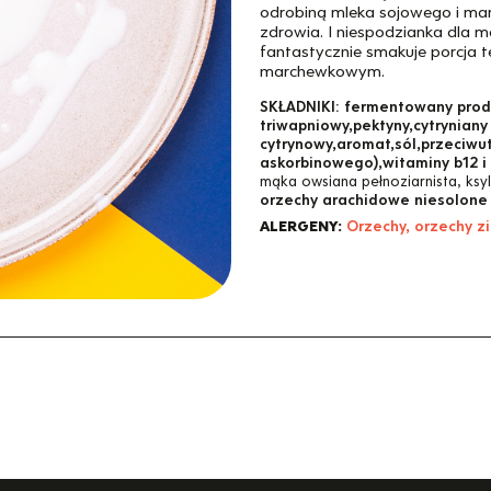
odrobiną mleka sojowego i mar
zdrowia. I niespodzianka dla m
fantastycznie smakuje porcja 
marchewkowym.
SKŁADNIKI:
fermentowany produ
triwapniowy,pektyny,cytrynian
cytrynowy,aromat,sól,przeciwu
askorbinowego),witaminy b12 i 
mąka owsiana pełnoziarnista, ksyl
orzechy arachidowe niesolone 
ALERGENY:
Orzechy, orzechy z