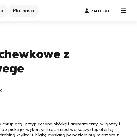
nu
Płatności
ZALOGUJ
rchewkowe z
wege
K
chrupiącą, przypieczoną skórkę i aromatyczny, wilgotny i
 bo piekę je, wykorzystując mnóstwo soczystej, utartej
robiną ksylitolu. Mąkę owsianą pełnoziarnistą mieszam z