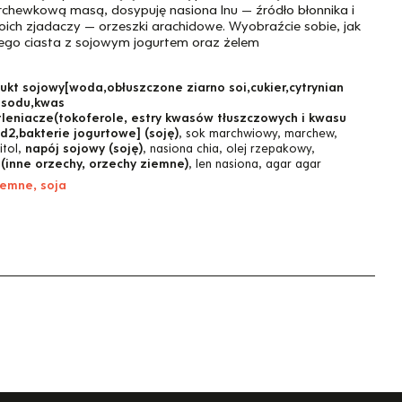
chewkową masą, dosypuję nasiona lnu — źródło błonnika i
oich zjadaczy — orzeszki arachidowe. Wyobraźcie sobie, jak
tego ciasta z sojowym jogurtem oraz żelem
kt sojowy[woda,obłuszczone ziarno soi,cukier,cytrynian
y sodu,kwas
tleniacze(tokoferole, estry kwasów tłuszczowych i kwasu
d2,bakterie jogurtowe] (soję)
, sok marchwiowy, marchew,
itol,
napój sojowy (soję)
, nasiona chia, olej rzepakowy,
(inne orzechy, orzechy ziemne)
, len nasiona, agar agar
iemne, soja