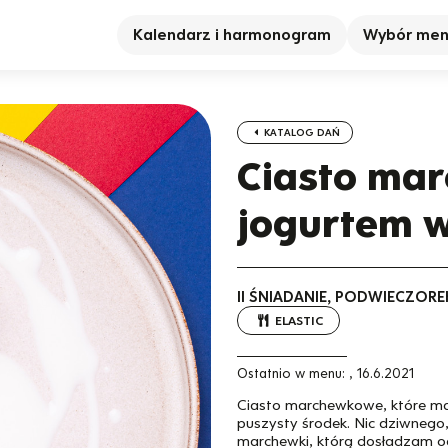
Kalendarz i harmonogram
Wybór me
KATALOG DAŃ
Ciasto ma
jogurtem 
II ŚNIADANIE, PODWIECZORE
ELASTIC
Ostatnio w menu:
,
16.6.2021
Ciasto marchewkowe, które ma 
puszysty środek. Nic dziwnego,
marchewki, którą dosładzam od