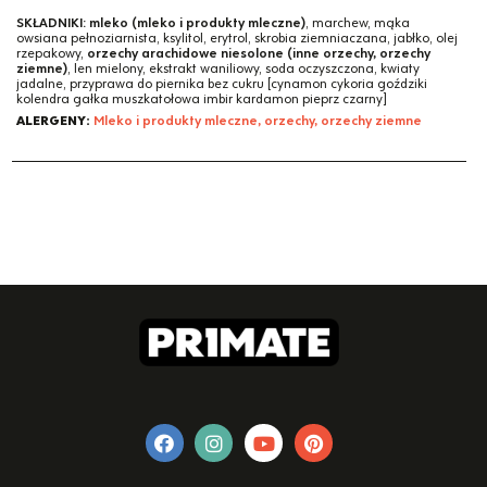
SKŁADNIKI:
mleko (mleko i produkty mleczne)
, marchew, mąka
owsiana pełnoziarnista, ksylitol, erytrol, skrobia ziemniaczana, jabłko, olej
rzepakowy,
orzechy arachidowe niesolone (inne orzechy, orzechy
ziemne)
, len mielony, ekstrakt waniliowy, soda oczyszczona, kwiaty
jadalne, przyprawa do piernika bez cukru [cynamon cykoria goździki
kolendra gałka muszkatołowa imbir kardamon pieprz czarny]
ALERGENY:
Mleko i produkty mleczne, orzechy, orzechy ziemne