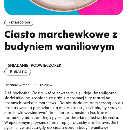
KATALOG DAŃ
Ciasto marchewkowe z
budyniem waniliowym
II ŚNIADANIE, PODWIECZOREK
ELASTIC
Ostatnio w menu:
,
15.12.2024
Ależ pychotka! Ciasto, które zawsze mi się udaje. Jest wilgotne i
słodziutkie, bo zrobione zostało z ogromnej fury utartej na
drobnych oczkach marchewki. Do niej dodałem odmierzoną co do
grama owsianą pełnoziarnistą mąkę, troszkę ksylitolu, by słodycz
marchewki wywindować do nieba oraz nasiona lnu, które
dodadzą zjadaczom tego pysznego deserku mnóstwo błonnika.
W upieczonym przysmaku pochrupują orzechy arachidowe. Jest
pysznie, zwłaszcza gdy do ciasta dodam budyń waniliowy