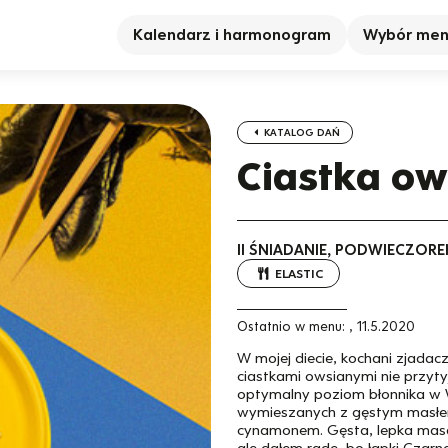
Kalendarz i harmonogram
Wybór me
KATALOG DAŃ
Ciastka ow
II ŚNIADANIE, PODWIECZORE
ELASTIC
Ostatnio w menu:
,
11.5.2020
W mojej diecie, kochani zjadacz
ciastkami owsianymi nie przyt
optymalny poziom błonnika w W
wymieszanych z gęstym masłe
cynamonem. Gęsta, lepka masa 
ale dałem radę, bo łapki Czarn