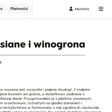
nu
Płatności
ZALOGUJ
siane i winogrona
K
e, możecie jeść wszystko i pięknie chudnąć. Z małpimi
yjecie bowiem ani grama, a dodatkowo zadbacie o
aszej diecie. Przygotowałem je z płatków owsianych,
m orzechowym, roztartym na gładko bananem i
nie była łatwa w formowaniu z niej zgrabnych ciasteczek,
ej Małpy słyną ze zręczności. Do ciastek dodałem winogrona