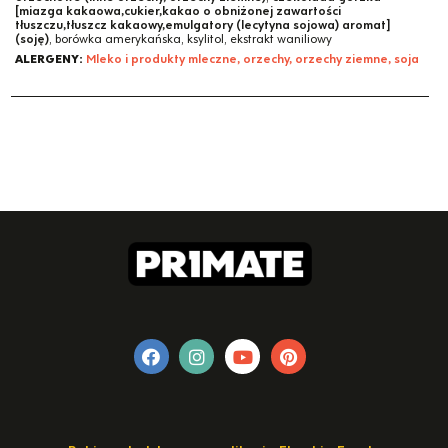
[miazga kakaowa,cukier,kakao o obniżonej zawartości
tłuszczu,tłuszcz kakaowy,emulgatory (lecytyna sojowa) aromat]
(soję)
, borówka amerykańska, ksylitol, ekstrakt waniliowy
ALERGENY:
Mleko i produkty mleczne, orzechy, orzechy ziemne, soja