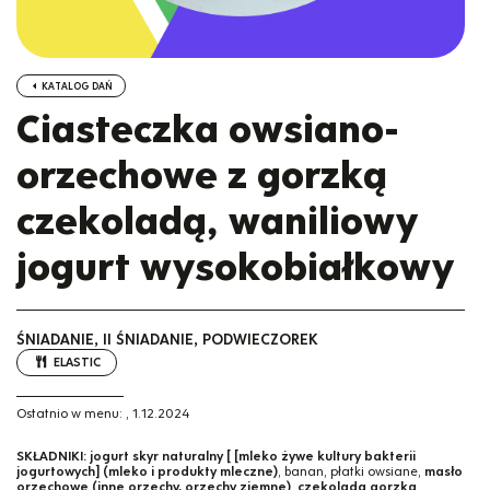
KATALOG DAŃ
Ciasteczka owsiano-
orzechowe z gorzką
czekoladą, waniliowy
jogurt wysokobiałkowy
ŚNIADANIE, II ŚNIADANIE, PODWIECZOREK
ELASTIC
Ostatnio w menu:
,
1.12.2024
SKŁADNIKI:
jogurt skyr naturalny [ [mleko żywe kultury bakterii
jogurtowych] (mleko i produkty mleczne)
, banan, płatki owsiane,
masło
orzechowe (inne orzechy, orzechy ziemne)
,
czekolada gorzka