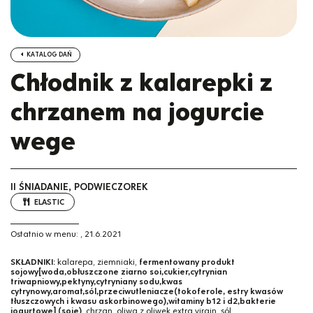
KATALOG DAŃ
Chłodnik z kalarepki z
chrzanem na jogurcie
wege
II ŚNIADANIE, PODWIECZOREK
ELASTIC
Ostatnio w menu:
,
21.6.2021
SKŁADNIKI:
kalarepa, ziemniaki,
fermentowany produkt
sojowy[woda,obłuszczone ziarno soi,cukier,cytrynian
triwapniowy,pektyny,cytryniany sodu,kwas
cytrynowy,aromat,sól,przeciwutleniacze(tokoferole, estry kwasów
tłuszczowych i kwasu askorbinowego),witaminy b12 i d2,bakterie
jogurtowe] (soję)
, chrzan, oliwa z oliwek extra virgin, sól