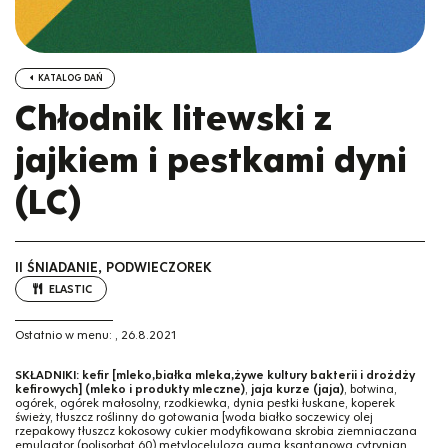
KATALOG DAŃ
Chłodnik litewski z
jajkiem i pestkami dyni
(LC)
II ŚNIADANIE, PODWIECZOREK
ELASTIC
Ostatnio w menu:
,
26.8.2021
SKŁADNIKI:
kefir [mleko,białka mleka,żywe kultury bakterii i drożdży
kefirowych] (mleko i produkty mleczne)
,
jaja kurze (jaja)
, botwina,
ogórek, ogórek małosolny, rzodkiewka, dynia pestki łuskane, koperek
świeży, tłuszcz roślinny do gotowania [woda białko soczewicy olej
rzepakowy tłuszcz kokosowy cukier modyfikowana skrobia ziemniaczana
emulgator (polisorbat 60) metyloceluloza guma ksantanowa cytrynian