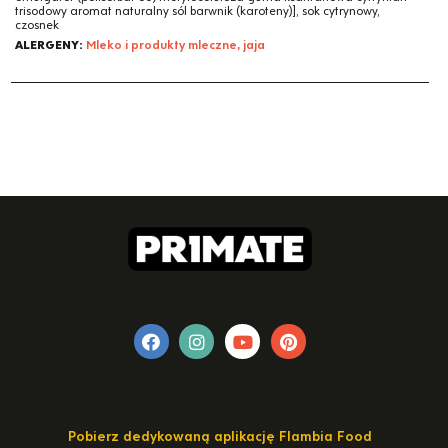
trisodowy aromat naturalny sól barwnik (karoteny)], sok cytrynowy,
czosnek
ALERGENY:
Mleko i produkty mleczne, jaja
Pobierz dedykowaną aplikację Flambia Food