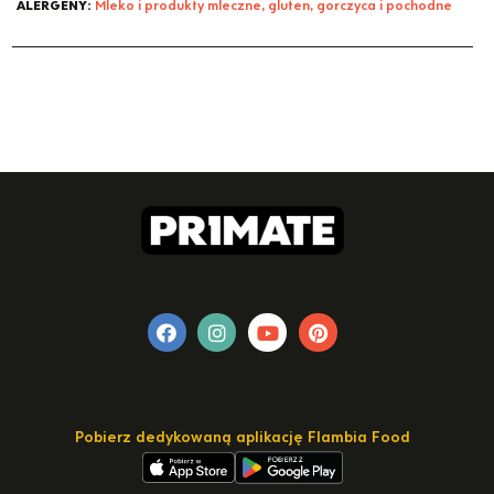
ALERGENY:
Mleko i produkty mleczne, gluten, gorczyca i pochodne
Pobierz dedykowaną aplikację Flambia Food