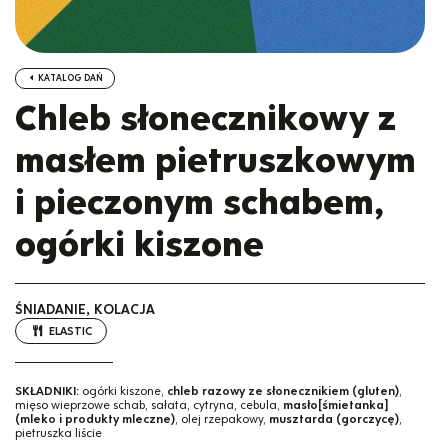
KATALOG DAŃ
Chleb słonecznikowy z
masłem pietruszkowym
i pieczonym schabem,
ogórki kiszone
ŚNIADANIE, KOLACJA
ELASTIC
SKŁADNIKI:
ogórki kiszone,
chleb razowy ze słonecznikiem (gluten)
,
mięso wieprzowe schab, sałata, cytryna, cebula,
masło[śmietanka]
(mleko i produkty mleczne)
, olej rzepakowy,
musztarda (gorczycę)
,
pietruszka liście