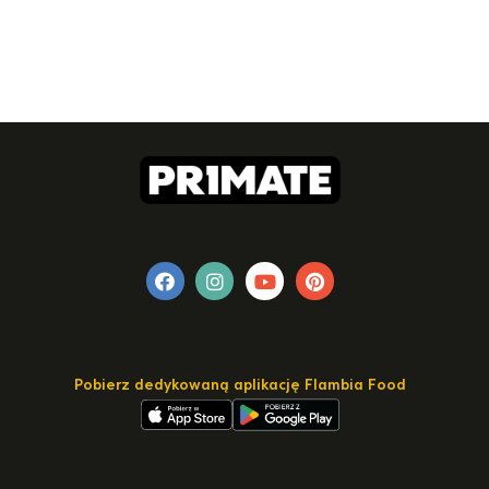
Pobierz dedykowaną aplikację Flambia Food