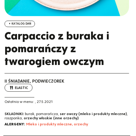
KATALOG DAŃ
Carpaccio z buraka i
pomarańczy z
twarogiem owczym
II ŚNIADANIE, PODWIECZOREK
ELASTIC
Ostatnio w menu:
,
27.5.2021
SKŁADNIKI:
burak, pomarańcza,
ser owczy (mleko i produkty mleczne)
,
roszponka,
orzechy włoskie (inne orzechy)
ALERGENY:
Mleko i produkty mleczne, orzechy