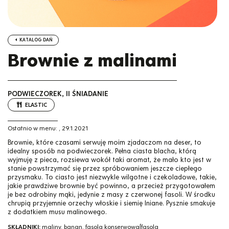
KATALOG DAŃ
Brownie z malinami
PODWIECZOREK, II ŚNIADANIE
ELASTIC
Ostatnio w menu:
,
29.1.2021
Brownie, które czasami serwuję moim zjadaczom na deser, to
idealny sposób na podwieczorek. Pełna ciasta blacha, którą
wyjmuję z pieca, rozsiewa wokół taki aromat, że mało kto jest w
stanie powstrzymać się przez spróbowaniem jeszcze ciepłego
przysmaku. To ciasto jest niezwykle wilgotne i czekoladowe, takie,
jakie prawdziwe brownie być powinno, a przecież przygotowałem
je bez odrobiny mąki, jedynie z masy z czerwonej fasoli. W środku
chrupią przyjemnie orzechy włoskie i siemię lniane. Pysznie smakuje
z dodatkiem musu malinowego.
SKŁADNIKI:
maliny, banan, fasola konserwowa[fasola