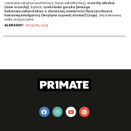
czerwona,sól,przeciwutleniacz: kwas askorbinowy],
orzechy włoskie
(inne orzechy)
, ksylitol,
czekolada gorzka [miazga
kakaowa,cukier,kakao o obniżonej zawartości tłuszczu,tłuszcz
kakaowy,emulgatory (lecytyna sojowa) aromat] (soję)
, olej kokosowy,
soda oczyszczona
ALERGENY:
Orzechy, soja