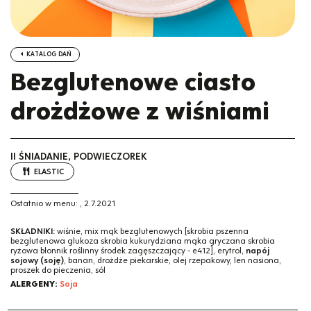
KATALOG DAŃ
Bezglutenowe ciasto
drożdżowe z wiśniami
II ŚNIADANIE, PODWIECZOREK
ELASTIC
Ostatnio w menu:
,
2.7.2021
SKŁADNIKI:
wiśnie, mix mąk bezglutenowych [skrobia pszenna
bezglutenowa glukoza skrobia kukurydziana mąka gryczana skrobia
ryżowa błonnik roślinny środek zagęszczający - e412], erytrol,
napój
sojowy (soję)
, banan, drożdże piekarskie, olej rzepakowy, len nasiona,
proszek do pieczenia, sól
ALERGENY:
Soja