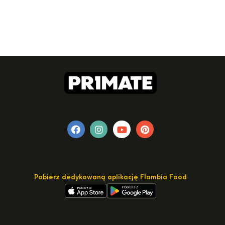
Pobierz dedykowaną aplikację Flambia Food