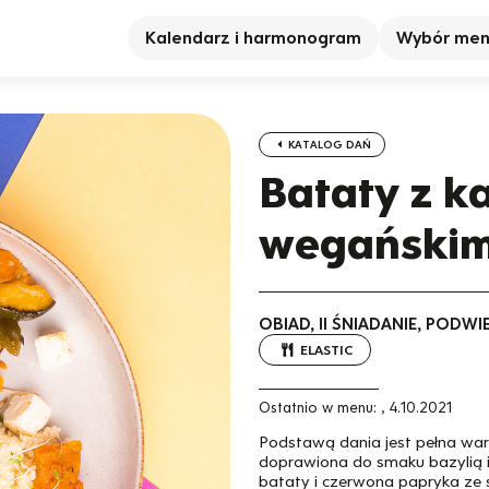
Kalendarz i harmonogram
Wybór me
KATALOG DAŃ
Bataty z ka
wegańskim
OBIAD, II ŚNIADANIE, PODW
ELASTIC
Ostatnio w menu:
,
4.10.2021
Podstawą dania jest pełna war
doprawiona do smaku bazylią i 
bataty i czerwona papryka ze s