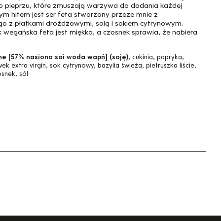
ego pieprzu, które zmuszają warzywa do dodania każdej
ym hitem jest ser feta stworzony przeze mnie z
o z płatkami drożdżowymi, solą i sokiem cytrynowym.
k wegańska feta jest miękka, a czosnek sprawia, że nabiera
ne [57% nasiona soi woda wapń] (soję)
, cukinia, papryka,
ek extra virgin, sok cytrynowy, bazylia świeża, pietruszka liście,
snek, sól