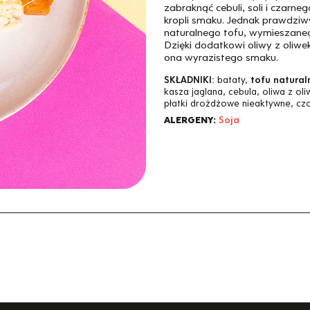
zabraknąć cebuli, soli i czarn
kropli smaku. Jednak prawdziw
naturalnego tofu, wymieszaneg
Dzięki dodatkowi oliwy z oliwe
ona wyrazistego smaku.
SKŁADNIKI:
bataty,
tofu natural
kasza jaglana, cebula, oliwa z oliw
płatki drożdżowe nieaktywne, czo
ALERGENY:
Soja