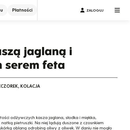
nu
Płatności
ZALOGUJ
szą jaglaną i
 serem feta
IECZOREK, KOLACJA
tości odżywczych kasza jaglana, słodka i miękka,
natką pietruszki. Na niej lądują duszone z czosnkiem
kórką oblaną odrobiną oliwy z oliwek. W daniu nie mogło