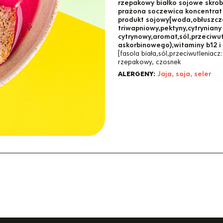
rzepakowy białko sojowe skrob
prażona soczewica koncentrat 
produkt sojowy[woda,obłuszczon
triwapniowy,pektyny,cytrynian
cytrynowy,aromat,sól,przeciwu
askorbinowego),witaminy b12 i 
[fasola biała,sól,przeciwutleniac
rzepakowy, czosnek
ALERGENY:
Jaja, soja, seler