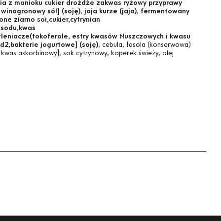
ia z manioku cukier drożdże zakwas ryżowy przyprawy
winogronowy sól] (soję)
,
jaja kurze (jaja)
,
fermentowany
e ziarno soi,cukier,cytrynian
y sodu,kwas
tleniacze(tokoferole, estry kwasów tłuszczowych i kwasu
d2,bakterie jogurtowe] (soję)
, cebula, fasola (konserwowa)
z: kwas askorbinowy], sok cytrynowy, koperek świeży, olej