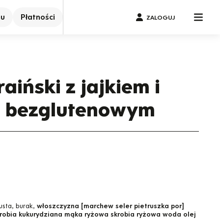
nu
Płatności
ZALOGUJ
aiński z jajkiem i
 bezglutenowym
usta, burak,
włoszczyzna [marchew seler pietruszka por]
robia kukurydziana mąka ryżowa skrobia ryżowa woda olej