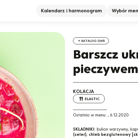
Kalendarz i harmonogram
Wybór me
KATALOG DAŃ
Barszcz ukr
pieczywem
KOLACJA
ELASTIC
Ostatnio w menu:
,
6.12.2020
SKŁADNIKI:
bulion warzywny, kap
(seler)
,
chleb bezglutenowy [sk