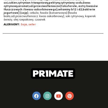
soi,cukier,cytrynian triwapniowy,pektyny,cytryniany sodu,kwas
cytrynowy,aromat,sól,przeciwutleniacze(tokoferole, estry kwasów
tłuszczowych i kwasu askorbinowego),witaminy b12 i d2,bakterie
jogurtowe] (soję)
, cebula, fasola (konserwowa) [fasola
biała,sól,przeciwutleniacz: kwas askorbinowy], sok cytrynowy, koperek
świeży, olej rzepakowy, czosnek
ALERGENY:
Soja, seler