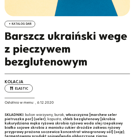
KATALOG DAŃ
Barszcz ukraiński wege
z pieczywem
bezglutenowym
KOLACJA
ELASTIC
Ostatnio w menu:
,
6.12.2020
SKŁADNIKI:
bulion warzywny, burak,
włoszczyzna [marchew seler
pietruszka por] (seler)
, kapusta,
chleb bezglutenowy [skrobia
kukurydziana mąka ryżowa skrobia ryżowa woda olej rzepakowy
białko sojowe skrobia z manioku cukier drożdże zakwas ryżowy
przyprawy prażona soczewica koncentrat winogronowy sól] (soję)
,
fermentowany produkt sojowy[woda,obłuszczone ziarno