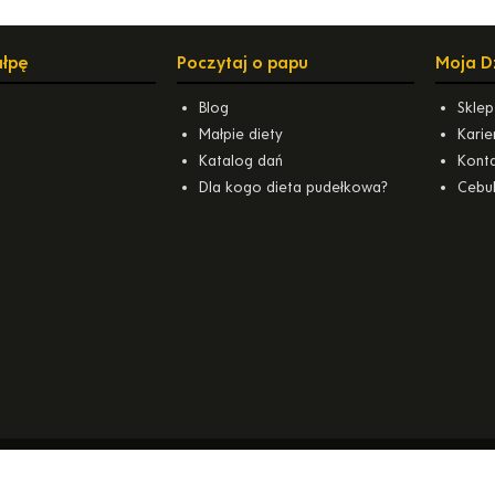
ałpę
Poczytaj o papu
Moja D
Blog
Sklep
Małpie diety
Karie
a
Katalog dań
Kont
Dla kogo dieta pudełkowa?
Cebul