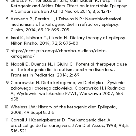
Ghazavi A., Tonekaboni S.H., Karimzadeh P., i wsp.: The
Ketogenic and Atkins Diets Effect on Intractable Epilepsy:
A Comparison. Iran J Child Neurol, 2014; 8;3: 12-17
Azevedo P., Pereira L., i Teixeira N.R.: Neurobiochemical
mechanisms of a ketogenic diet in refractory epilepsy.
Clinics, 2014; 69;10: 699-705
Imai K., Ishihara E., i Ikeda H.: Dietary therapy of epilepsy.
Nihon Rinsho, 2014; 72;5: 875-80
https://ncez.pzh.gov.pl/choroba-a-dieta/dieta-
ketogenna/
Napoli E., Dueñas N., i Giulivi C.: Potential therapeutic use
of the ketogenic diet in autism spectrum disorders. .
Frontiers in Pediatrics, 2014; 2: 69
Ciborowska H. Dieta ketogenna, w: Dietetyka - Żywienie
zdrowego i chorego człowieka, Ciborowska H. i Rudnicka
A., Wydawnictwo lekarskie PZWL, Warszawa 2007, 653-
658
Wheless J.W.: History of the ketogenic diet. Epilepsia,
2008; 49 Suppl 8: 3-5
Carroll J. i Koenigsberger D.: The ketogenic diet: A
practical guide for caregivers. J Am Diet Assoc, 1998; 98;3:
316-321