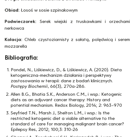
Obiad:
Łosoś w sosie szpinakowym
Podwieczorek:
Serek wiejski z truskawkami i orzechami
nerkowca
Kolacja:
Chleb czystoziarnisty z sałatą, polędwicą i serem
mozzarella
Bibliografia:
Pondel, N., Liśkiewicz, D., & Liśkiewicz, A. (2020). Dieta
ketogeniczna-mechanizm działania i perspektywy
zastosowania w terapii: dane z badań klinicznych.
Postępy Biochemii
, 66(3), 270a-286.
Allen B.G., Bhatia S.K., Anderson C.M., i wsp.: Ketogenic
diets as an adjuvant cancer therapy: History and
potential mechanism. Redox Biology, 2014; 2: 963–970
Seyfried T.N., Marsh J., Shelton L.M., i wsp.: Is the
restricted ketogenic diet a viable alternative to the
standard of care for managing malignant brain cancer?
Epilepsy Res, 2012; 100;3: 310-26