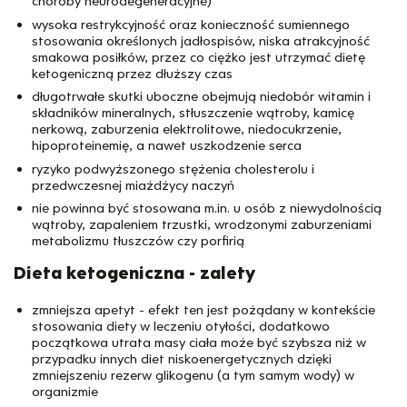
choroby neurodegeneracyjne)
wysoka restrykcyjność oraz konieczność sumiennego
stosowania określonych jadłospisów, niska atrakcyjność
smakowa posiłków, przez co ciężko jest utrzymać dietę
ketogeniczną przez dłuższy czas
długotrwałe skutki uboczne obejmują niedobór witamin i
składników mineralnych, stłuszczenie wątroby, kamicę
nerkową, zaburzenia elektrolitowe, niedocukrzenie,
hipoproteinemię, a nawet uszkodzenie serca
ryzyko podwyższonego stężenia cholesterolu i
przedwczesnej miażdżycy naczyń
nie powinna być stosowana m.in. u osób z niewydolnością
wątroby, zapaleniem trzustki, wrodzonymi zaburzeniami
metabolizmu tłuszczów czy porfirią
Dieta ketogeniczna - zalety
zmniejsza apetyt - efekt ten jest pożądany w kontekście
stosowania diety w leczeniu otyłości, dodatkowo
początkowa utrata masy ciała może być szybsza niż w
przypadku innych diet niskoenergetycznych dzięki
zmniejszeniu rezerw glikogenu (a tym samym wody) w
organizmie