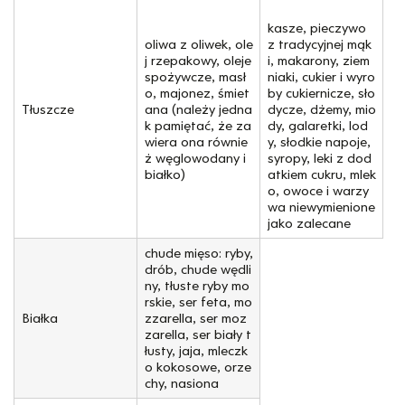
kasze, pieczywo
oliwa z oliwek, ole
z tradycyjnej mąk
j rzepakowy, oleje
i, makarony, ziem
spożywcze, masł
niaki, cukier i wyro
o, majonez, śmiet
by cukiernicze, sło
Tłuszcze
ana (należy jedna
dycze, dżemy, mio
k pamiętać, że za
dy, galaretki, lod
wiera ona równie
y, słodkie napoje,
ż węglowodany i
syropy, leki z dod
białko)
atkiem cukru, mlek
o, owoce i warzy
wa niewymienione
jako zalecane
chude mięso: ryby,
drób, chude wędli
ny, tłuste ryby mo
rskie, ser feta, mo
Białka
zzarella, ser moz
zarella, ser biały t
łusty, jaja, mleczk
o kokosowe, orze
chy, nasiona