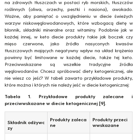
na zdrowych tłuszczach w postaci ryb morskich, tłuszczów
roślinnych (oliwa, orzechy, pestki i nasiona), awokado.
Ważne, aby pamiętać o uwzględnieniu w diecie świeżych
warzyw niskowęglowodanowych, które wzbogacą dietę w
błonnik, składniki mineralne oraz witaminy. Podobnie jak w
każdej innej, w keto diecie produkty takie jak boczek czy
mięso czerwone, jako źródło nasyconych kwasów
tłuszczowych mających negatywny wpływ na układ krążenia
powinny być limitowane w każdej diecie, także tej keto.
Przeciwwskazane są wszelkie tradycyjne źródła
węglowodanów. Chcesz spróbować diety ketogenicznej, ale
nie wiesz co jeść? W tabeli zawarto przykładowe produkty,
które można i których nie należy jeść w diecie ketogenicznej:
Tabela 1. Przykładowe produkty zalecane i
przeciwwskazane w diecie ketogenicznej [9].
Produkty zaleca
Produkty przeci
Składnik odżywc
ne
wwskazane
zy