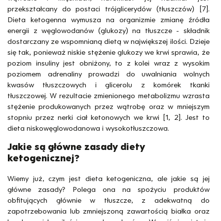
przekształcany do postaci trójglicerydów (tłuszczów) [7].
Dieta ketogenna wymusza na organizmie zmianę źródła
energii z węglowodanów (glukozy) na tłuszcze - składnik
dostarczany ze wspomnianą dietą w największej ilości. Dzieje
się tak, ponieważ niskie stężenie glukozy we krwi sprawia, że
poziom insuliny jest obniżony, to z kolei wraz z wysokim
poziomem adrenaliny prowadzi do uwalniania wolnych
kwasów tłuszczowych i glicerolu z komórek tkanki
tłuszczowej. W rezultacie zmienionego metabolizmu wzrasta
stężenie produkowanych przez wątrobę oraz w mniejszym
stopniu przez nerki ciał ketonowych we krwi [1, 2]. Jest to
dieta niskowęglowodanowa i wysokotłuszczowa.
Jakie są główne zasady diety
ketogenicznej?
Wiemy już, czym jest dieta ketogeniczna, ale jakie są jej
główne zasady? Polega ona na spożyciu produktów
obfitujących głównie w tłuszcze, z adekwatną do
zapotrzebowania lub zmniejszoną zawartością białka oraz