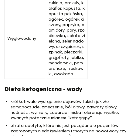
cukinia, brokuły, k
alafior, kapusta, k
apusta pekińska,
ogórek, ogórek ki
szony, papryka, p
omidory, pory, rzo
dkiewka, sałata zi
Węglowodany
elona, seler nacio
wy, szczypiorek, s
zpinak, pieczarki,
grejpfruty, jabłka,
mandarynki, pom
arańcze, truskaw
ki, awokado
Dieta ketogeniczna - wady
krótkotrwałe wystąpienie objawów takich jak złe
samopoczucie, zmęczenie, ból głowy, zawroty głowy,
nudności, wymioty, zaparcia i niska tolerancja wysiłku,
zwanych potocznie mianem “ketogrypy”
utrata apetytu, która nie jest pożądana u pacjentów
zagrożonych niedożywieniem (chorych na nowotwory czy