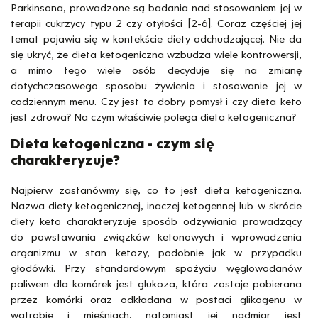
Parkinsona, prowadzone są badania nad stosowaniem jej w
terapii cukrzycy typu 2 czy otyłości [2-6]. Coraz częściej jej
temat pojawia się w kontekście diety odchudzającej. Nie da
się ukryć, że dieta ketogeniczna wzbudza wiele kontrowersji,
a mimo tego wiele osób decyduje się na zmianę
dotychczasowego sposobu żywienia i stosowanie jej w
codziennym menu. Czy jest to dobry pomysł i czy dieta keto
jest zdrowa? Na czym właściwie polega dieta ketogeniczna?
Dieta ketogeniczna - czym się
charakteryzuje?
Najpierw zastanówmy się, co to jest dieta ketogeniczna.
Nazwa diety ketogenicznej, inaczej ketogennej lub w skrócie
diety keto charakteryzuje sposób odżywiania prowadzący
do powstawania związków ketonowych i wprowadzenia
organizmu w stan ketozy, podobnie jak w przypadku
głodówki. Przy standardowym spożyciu węglowodanów
paliwem dla komórek jest glukoza, która zostaje pobierana
przez komórki oraz odkładana w postaci glikogenu w
wątrobie i mięśniach, natomiast jej nadmiar jest