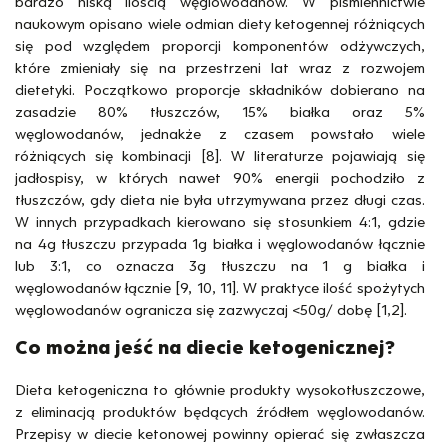
bardzo niską ilością węglowodanów. W piśmiennictwie
naukowym opisano wiele odmian diety ketogennej różniących
się pod względem proporcji komponentów odżywczych,
które zmieniały się na przestrzeni lat wraz z rozwojem
dietetyki. Początkowo proporcje składników dobierano na
zasadzie 80% tłuszczów, 15% białka oraz 5%
węglowodanów, jednakże z czasem powstało wiele
różniących się kombinacji [8]. W literaturze pojawiają się
jadłospisy, w których nawet 90% energii pochodziło z
tłuszczów, gdy dieta nie była utrzymywana przez długi czas.
W innych przypadkach kierowano się stosunkiem 4:1, gdzie
na 4g tłuszczu przypada 1g białka i węglowodanów łącznie
lub 3:1, co oznacza 3g tłuszczu na 1 g białka i
węglowodanów łącznie [9, 10, 11]. W praktyce ilość spożytych
węglowodanów ogranicza się zazwyczaj <50g/ dobę [1,2].
Co można jeść na diecie ketogenicznej?
Dieta ketogeniczna to głównie produkty wysokotłuszczowe,
z eliminacją produktów będących źródłem węglowodanów.
Przepisy w diecie ketonowej powinny opierać się zwłaszcza