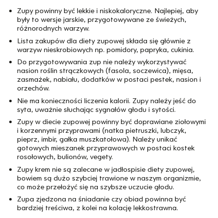
Zupy powinny być lekkie i niskokaloryczne. Najlepiej, aby
były to wersje jarskie, przygotowywane ze świeżych,
różnorodnych warzyw.
Lista zakupów dla diety zupowej składa się głównie z
warzyw nieskrobiowych np. pomidory, papryka, cukinia.
Do przygotowywania zup nie należy wykorzystywać
nasion roślin strączkowych (fasola, soczewica), mięsa,
zasmażek, nabiału, dodatków w postaci pestek, nasion i
orzechów.
Nie ma konieczności liczenia kalorii. Zupy należy jeść do
syta, uważnie słuchając sygnałów głodu i sytości.
Zupy w diecie zupowej powinny być doprawiane ziołowymi
i korzennymi przyprawami (natka pietruszki, lubczyk,
pieprz, imbir, gałka muszkatołowa). Należy unikać
gotowych mieszanek przyprawowych w postaci kostek
rosołowych, bulionów, vegety.
Zupy krem nie są zalecane w jadłospisie diety zupowej,
bowiem są dużo szybciej trawione w naszym organizmie,
co może przełożyć się na szybsze uczucie głodu.
Zupa zjedzona na śniadanie czy obiad powinna być
bardziej treściwa, z kolei na kolację lekkostrawna.