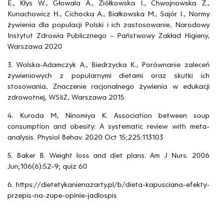
E., Kłys W., Głowala A., Ziółkowska I., Chwojnowska Z.,
Kunachowicz H., Cichocka A., Białkowska M., Sajór I., Normy
żywienia dla populacji Polski i ich zastosowanie, Narodowy
Instytut Zdrowia Publicznego – Państwowy Zakład Higieny,
Warszawa 2020
3. Wolska-Adamczyk A., Biedrzycka K., Porównanie zaleceń
żywieniowych z popularnymi dietami oraz skutki ich
stosowania, Znaczenie racjonalnego żywienia w edukacji
zdrowotnej, WSIiZ, Warszawa 2015
4. Kuroda M, Ninomiya K. Association between soup
consumption and obesity: A systematic review with meta-
analysis. Physiol Behav. 2020 Oct 15;225:113103
5. Baker B. Weight loss and diet plans. Am J Nurs. 2006
Jun;106(6):52-9; quiz 60
6. https://dietetykanienazarty.pl/b/dieta-kapusciana-efekty-
przepis-na-zupe-opinie-jadlospis