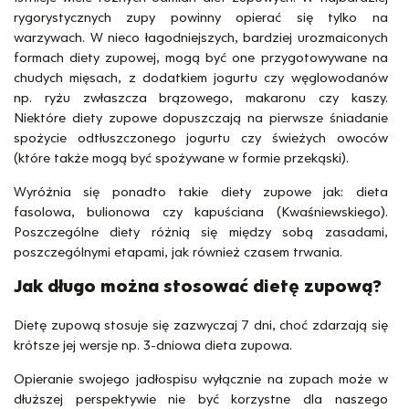
rygorystycznych zupy powinny opierać się tylko na
warzywach. W nieco łagodniejszych, bardziej urozmaiconych
formach diety zupowej, mogą być one przygotowywane na
chudych mięsach, z dodatkiem jogurtu czy węglowodanów
np. ryżu zwłaszcza brązowego, makaronu czy kaszy.
Niektóre diety zupowe dopuszczają na pierwsze śniadanie
spożycie odtłuszczonego jogurtu czy świeżych owoców
(które także mogą być spożywane w formie przekąski).
Wyróżnia się ponadto takie diety zupowe jak: dieta
fasolowa, bulionowa czy kapuściana (Kwaśniewskiego).
Poszczególne diety różnią się między sobą zasadami,
poszczególnymi etapami, jak również czasem trwania.
Jak długo można stosować dietę zupową?
Dietę zupową stosuje się zazwyczaj 7 dni, choć zdarzają się
krótsze jej wersje np. 3-dniowa dieta zupowa.
Opieranie swojego jadłospisu wyłącznie na zupach może w
dłuższej perspektywie nie być korzystne dla naszego