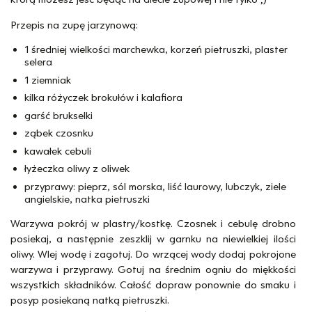
Przepis na zupę jarzynową:
1 średniej wielkości marchewka, korzeń pietruszki, plaster
selera
1 ziemniak
kilka różyczek brokułów i kalafiora
garść brukselki
ząbek czosnku
kawałek cebuli
łyżeczka oliwy z oliwek
przyprawy: pieprz, sól morska, liść laurowy, lubczyk, ziele
angielskie, natka pietruszki
Warzywa pokrój w plastry/kostkę. Czosnek i cebulę drobno
posiekaj, a następnie zeszklij w garnku na niewielkiej ilości
oliwy. Wlej wodę i zagotuj. Do wrzącej wody dodaj pokrojone
warzywa i przyprawy. Gotuj na średnim ogniu do miękkości
wszystkich składników. Całość dopraw ponownie do smaku i
posyp posiekaną natką pietruszki.