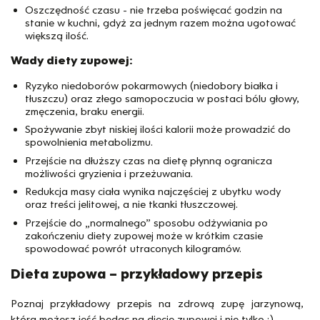
Oszczędność czasu - nie trzeba poświęcać godzin na
stanie w kuchni, gdyż za jednym razem można ugotować
większą ilość.
Wady diety zupowej:
Ryzyko niedoborów pokarmowych (niedobory białka i
tłuszczu) oraz złego samopoczucia w postaci bólu głowy,
zmęczenia, braku energii.
Spożywanie zbyt niskiej ilości kalorii może prowadzić do
spowolnienia metabolizmu.
Przejście na dłuższy czas na dietę płynną ogranicza
możliwości gryzienia i przeżuwania.
Redukcja masy ciała wynika najczęściej z ubytku wody
oraz treści jelitowej, a nie tkanki tłuszczowej.
Przejście do „normalnego” sposobu odżywiania po
zakończeniu diety zupowej może w krótkim czasie
spowodować powrót utraconych kilogramów.
Dieta zupowa – przykładowy przepis
Poznaj przykładowy przepis na zdrową zupę jarzynową,
którą możesz jeść będąc na diecie zupowej i nie tylko ;)