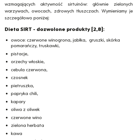
wzmagających aktywność sirtuinów: głównie zielonych
warzywach, owocach, zdrowych tłuszczach. Wymieniamy je
szczegółowo poniżej:
Dieta SIRT - dozwolone produkty [2,8]:
owoce: czerwone winogrona, jabłka, gruszki, skórka
pomarańczy, truskawki,
pistacje,
orzechy włoskie,
cebula czerwona,
czosnek
pietruszka,
papryka chili,
kapary
oliwa z oliwek
czerwone wino
zielona herbata
kawa