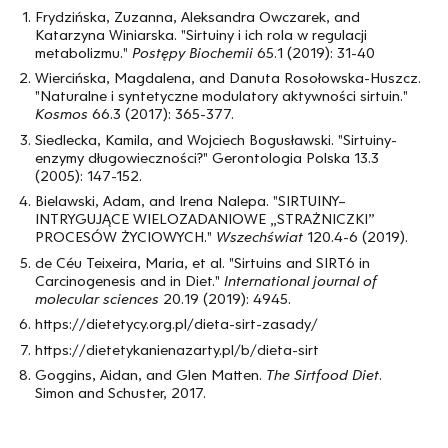
Frydzińska, Zuzanna, Aleksandra Owczarek, and
Katarzyna Winiarska. "Sirtuiny i ich rola w regulacji
metabolizmu."
Postępy Biochemii
65.1 (2019): 31-40
Wiercińska, Magdalena, and Danuta Rosołowska-Huszcz.
"Naturalne i syntetyczne modulatory aktywności sirtuin."
Kosmos
66.3 (2017): 365-377.
Siedlecka, Kamila, and Wojciech Bogusławski. "Sirtuiny-
enzymy długowieczności?" Gerontologia Polska 13.3
(2005): 147-152.
Bielawski, Adam, and Irena Nalepa. "SIRTUINY–
INTRYGUJĄCE WIELOZADANIOWE „STRAŻNICZKI”
PROCESÓW ŻYCIOWYCH."
Wszechświat
120.4-6 (2019).
de Céu Teixeira, Maria, et al. "Sirtuins and SIRT6 in
Carcinogenesis and in Diet."
International journal of
molecular sciences
20.19 (2019): 4945.
https://dietetycy.org.pl/dieta-sirt-zasady/
https://dietetykanienazarty.pl/b/dieta-sirt
Goggins, Aidan, and Glen Matten.
The Sirtfood Diet
.
Simon and Schuster, 2017.