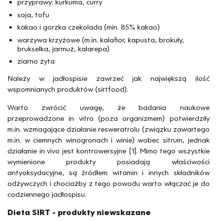
przyprawy: kurkuma, curry
soja, tofu
kakao i gorzka czekolada (min. 85% kakao)
warzywa krzyżowe (m.in. kalafior, kapusta, brokuły,
brukselka, jarmuż, kalarepa)
ziarno żyta
Należy w jadłospisie zawrzeć jak największą ilość
wspomnianych produktów (sirtfood).
Warto zwrócić uwagę, że badania naukowe
przeprowadzone in vitro (poza organizmem) potwierdziły
m.in. wzmagające działanie resweratrolu (związku zawartego
m.in. w ciemnych winogronach i winie) wobec sitruin, jednak
działanie in vivo jest kontrowersyjne [1]. Mimo tego wszystkie
wymienione produkty posiadają właściwości
antyoksydacyjne, są źródłem witamin i innych składników
odżywczych i chociażby z tego powodu warto włączać je do
codziennego jadłospisu.
Dieta SIRT - produkty niewskazane