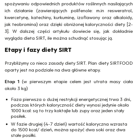
spożywaniu odpowiednich produktów roślinnych nasilających
ich działanie (zawierających polifenole: m.in resweratrol,
kwercetynę, katechiny, kurkuminę, izoflawony oraz alkaloidy,
jak teobromina) oraz dzięki obniżonej kaloryczności diety [2-
3]. W dalszej części artykułu dowiecie się, jak dokładnie
wygląda dieta SIRT, ile można schudnąć stosując ją.
Etapy i fazy diety SIRT
Przybliżymy co nieco zasady diety SIRT. Plan diety SIRTFOOD
oparty jest na podziale na dwa główne etapy.
Etap 1
(w pierwszym etapie celem jest utrata masy ciała
około 3 kg)
Faza pierwsza o dużej restrykcji energetycznej trwa 3 dni,
podczas których kaloryczność diety wynosi jedynie około
1000 kcal: są to trzy koktajle lub zupy oraz jeden stały
posiłek.
W fazie drugiej (4-7 dzień) wartość kaloryczna wzrasta
do 1500 kcal/ dzień, można spożyć dwa soki oraz dwa
stałe posiłki.