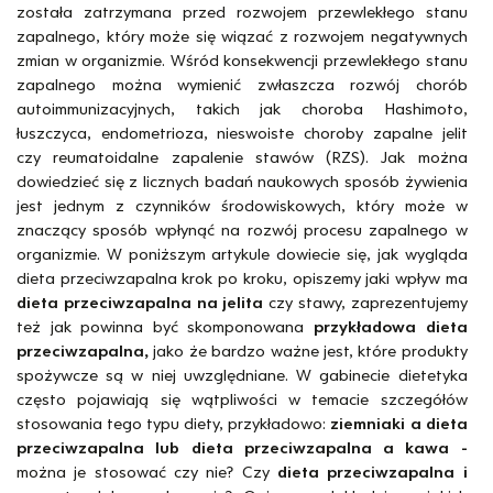
została zatrzymana przed rozwojem przewlekłego stanu
zapalnego, który może się wiązać z rozwojem negatywnych
zmian w organizmie. Wśród konsekwencji przewlekłego stanu
zapalnego można wymienić zwłaszcza rozwój chorób
autoimmunizacyjnych, takich jak choroba Hashimoto,
łuszczyca, endometrioza, nieswoiste choroby zapalne jelit
czy reumatoidalne zapalenie stawów (RZS). Jak można
dowiedzieć się z licznych badań naukowych sposób żywienia
jest jednym z czynników środowiskowych, który może w
znaczący sposób wpłynąć na rozwój procesu zapalnego w
organizmie. W poniższym artykule dowiecie się, jak wygląda
dieta przeciwzapalna krok po kroku, opiszemy jaki wpływ ma
dieta przeciwzapalna na jelita
czy stawy, zaprezentujemy
też jak powinna być skomponowana
przykładowa dieta
przeciwzapalna,
jako że bardzo ważne jest, które produkty
spożywcze są w niej uwzględniane. W gabinecie dietetyka
często pojawiają się wątpliwości w temacie szczegółów
stosowania tego typu diety, przykładowo:
ziemniaki a dieta
przeciwzapalna lub dieta przeciwzapalna a kawa -
można je stosować czy nie? Czy
dieta przeciwzapalna i