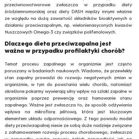
przeciwnowotworowe zwłaszcza w przypadku diety
śródziemnomorskiej oraz diety DASH między innymi właśnie
ze względu na dużą zawartość składników bioaktywnych o
działaniu przeciwzapalnym, np. wielonienasyconych kwasów
tłuszczowych Omega-3 czy związków polifenolowych.
Dlaczego dieta przeciwzapalna jest
ważna w przypadku profilaktyki chorób?
Temat procesu zapalnego w organizmie jest często
poruszany w badaniach naukowych. Wiadomo, że przewlekły
stan zapalny prowadzi do rozwoju negatywnych zmian w
organizmie, w tym do powstania wielu chorób, natomiast
określone pokarmy wywierają silny wpływ na szlaki zapalne w
organizmie poprzez prewencję oraz hamowanie stanu
zapalnego. Ważne jest zwłaszcza to, że sposób odżywiania
wpływa na mikroflorę jelitową, która jest kluczowym
elementem układu odpornościowego. Z tego powodu model
diety przeciwzapalnej niesie ze sobą duże nadzieje związane
z zahamowaniem rozwoju procesu chorobowego, zwłaszcza
w przypadku ryzyka rozwoju takich przypadłości jak na