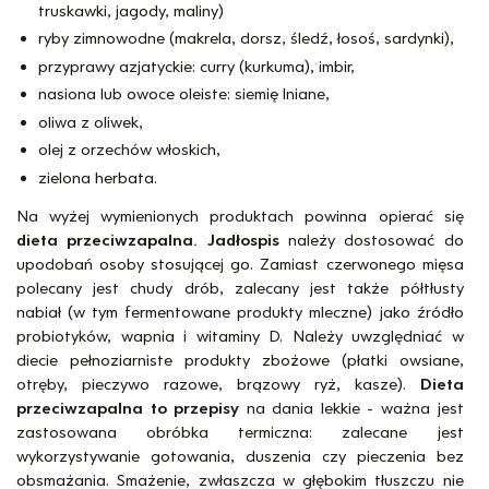
truskawki, jagody, maliny)
ryby zimnowodne (makrela, dorsz, śledź, łosoś, sardynki),
przyprawy azjatyckie: curry (kurkuma), imbir,
nasiona lub owoce oleiste: siemię lniane,
oliwa z oliwek,
olej z orzechów włoskich,
zielona herbata.
Na wyżej wymienionych produktach powinna opierać się
dieta przeciwzapalna. Jadłospis
należy dostosować do
upodobań osoby stosującej go. Zamiast czerwonego mięsa
polecany jest chudy drób, zalecany jest także półtłusty
nabiał (w tym fermentowane produkty mleczne) jako źródło
probiotyków, wapnia i witaminy D. Należy uwzględniać w
diecie pełnoziarniste produkty zbożowe (płatki owsiane,
otręby, pieczywo razowe, brązowy ryż, kasze).
Dieta
przeciwzapalna to przepisy
na dania lekkie - ważna jest
zastosowana obróbka termiczna: zalecane jest
wykorzystywanie gotowania, duszenia czy pieczenia bez
obsmażania. Smażenie, zwłaszcza w głębokim tłuszczu nie