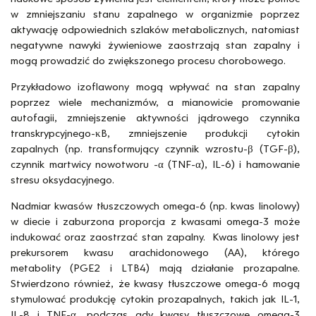
w zmniejszaniu stanu zapalnego w organizmie poprzez
aktywację odpowiednich szlaków metabolicznych, natomiast
negatywne nawyki żywieniowe zaostrzają stan zapalny i
mogą prowadzić do zwiększonego procesu chorobowego.
Przykładowo izoflawony mogą wpływać na stan zapalny
poprzez wiele mechanizmów, a mianowicie promowanie
autofagii, zmniejszenie aktywności jądrowego czynnika
transkrypcyjnego-κB, zmniejszenie produkcji cytokin
zapalnych (np. transformujący czynnik wzrostu-β (TGF-β),
czynnik martwicy nowotworu -α (TNF-α), IL-6) i hamowanie
stresu oksydacyjnego.
Nadmiar kwasów tłuszczowych omega-6 (np. kwas linolowy)
w diecie i zaburzona proporcja z kwasami omega-3 może
indukować oraz zaostrzać stan zapalny. Kwas linolowy jest
prekursorem kwasu arachidonowego (AA), którego
metabolity (PGE2 i LTB4) mają działanie prozapalne.
Stwierdzono również, że kwasy tłuszczowe omega-6 mogą
stymulować produkcję cytokin prozapalnych, takich jak IL-1,
IL-8 i TNF-α, podczas gdy kwasy tłuszczowe omega-3