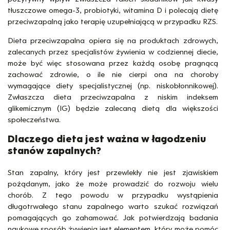
tłuszczowe omega-3, probiotyki, witamina D i polecają dietę
przeciwzapalną jako terapię uzupełniającą w przypadku RZS.
Dieta przeciwzapalna opiera się na produktach zdrowych,
zalecanych przez specjalistów żywienia w codziennej diecie,
może być więc stosowana przez każdą osobę pragnącą
zachować zdrowie, o ile nie cierpi ona na choroby
wymagające diety specjalistycznej (np. niskobłonnikowej).
Zwłaszcza dieta przeciwzapalna z niskim indeksem
glikemicznym (IG) będzie zalecaną dietą dla większości
społeczeństwa.
Dlaczego dieta jest ważna w łagodzeniu
stanów zapalnych?
Stan zapalny, który jest przewlekły nie jest zjawiskiem
pożądanym, jako że może prowadzić do rozwoju wielu
chorób. Z tego powodu w przypadku wystąpienia
długotrwałego stanu zapalnego warto szukać rozwiązań
pomagających go zahamować. Jak potwierdzają badania
naukowe sposób żywienia jest elementem, który może pomóc