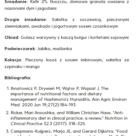
Śniadanie:
Kefir 2% tłuszczu, domowa granola owsiana z
nasionami dyni i jagodami
Drugie śniadanie:
Sałatka z soczewicą, pieczonymi
ziemniakami, awokado i jogurtowym sosem czosnkowym
Obiad:
Gulasz warzywny z kaszą bulgur i kotletami sojowymi
Podwieczorek:
Jabłko, maślanka
Kolacja:
Pieczony łosoś z sosem imbirowym, sałatka ze
szpinaku i mango
Bibliografia:
Ihnatowicz P, Drywień M, Wątor P, Wojsiat J. The
importance of nutritional factors and dietary
management of Hashimoto's thyroiditis. Ann Agric Environ
Med. 2020 Jun 19;27(2):184-193.
Ricker, Mari Anoushka, and William Christian Haas. "Anti‐
inflammatory diet in clinical practice: a review."
Nutrition in
Clinical Practice
32.3 (2017): 318-325.
Campmans-Kuijpers, Marjo JE, and Gerard Dijkstra. "Food