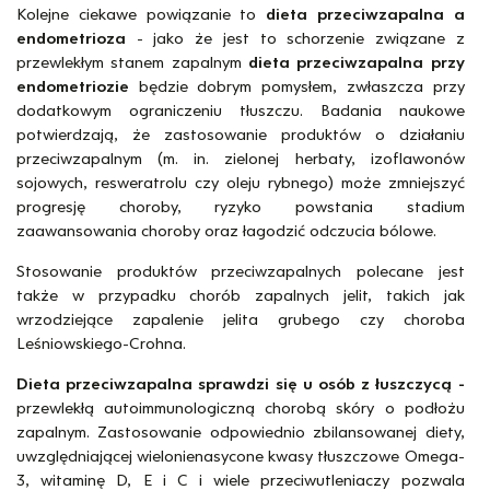
Kolejne ciekawe powiązanie to
dieta przeciwzapalna a
endometrioza
- jako że jest to schorzenie związane z
przewlekłym stanem zapalnym
dieta przeciwzapalna przy
endometriozie
będzie dobrym pomysłem, zwłaszcza przy
dodatkowym ograniczeniu tłuszczu. Badania naukowe
potwierdzają, że zastosowanie produktów o działaniu
przeciwzapalnym (m. in. zielonej herbaty, izoflawonów
sojowych, resweratrolu czy oleju rybnego) może zmniejszyć
progresję choroby, ryzyko powstania stadium
zaawansowania choroby oraz łagodzić odczucia bólowe.
Stosowanie produktów przeciwzapalnych polecane jest
także w przypadku chorób zapalnych jelit, takich jak
wrzodziejące zapalenie jelita grubego czy choroba
Leśniowskiego-Crohna.
Dieta przeciwzapalna sprawdzi się u osób z łuszczycą -
przewlekłą autoimmunologiczną chorobą skóry o podłożu
zapalnym. Zastosowanie odpowiednio zbilansowanej diety,
uwzględniającej wielonienasycone kwasy tłuszczowe Omega-
3, witaminę D, E i C i wiele przeciwutleniaczy pozwala