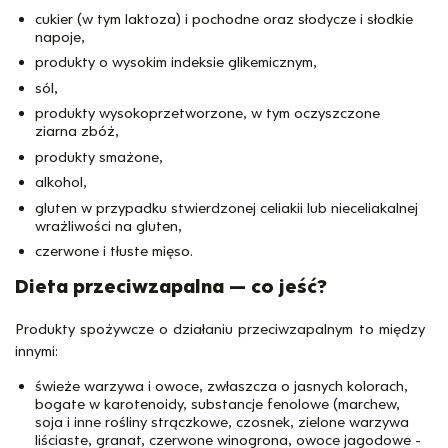
cukier (w tym laktoza) i pochodne oraz słodycze i słodkie
napoje,
produkty o wysokim indeksie glikemicznym,
sól,
produkty wysokoprzetworzone, w tym oczyszczone
ziarna zbóż,
produkty smażone,
alkohol,
gluten w przypadku stwierdzonej celiakii lub nieceliakalnej
wrażliwości na gluten,
czerwone i tłuste mięso.
Dieta przeciwzapalna — co jeść?
Produkty spożywcze o działaniu przeciwzapalnym to między
innymi:
świeże warzywa i owoce, zwłaszcza o jasnych kolorach,
bogate w karotenoidy, substancje fenolowe (marchew,
soja i inne rośliny strączkowe, czosnek, zielone warzywa
liściaste, granat, czerwone winogrona, owoce jagodowe -