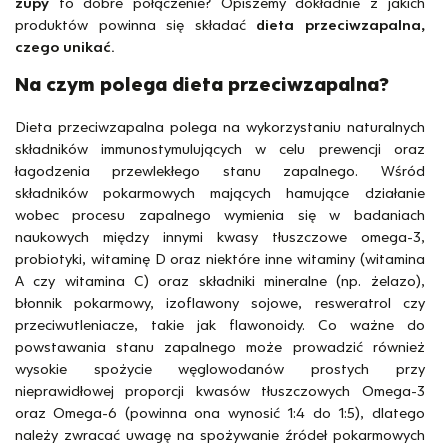
zupy
to dobre połączenie? Opiszemy dokładnie z jakich
produktów powinna się składać
dieta przeciwzapalna,
czego unikać.
Na czym polega dieta przeciwzapalna?
Dieta przeciwzapalna polega na wykorzystaniu naturalnych
składników immunostymulujących w celu prewencji oraz
łagodzenia przewlekłego stanu zapalnego. Wśród
składników pokarmowych mających hamujące działanie
wobec procesu zapalnego wymienia się w badaniach
naukowych między innymi kwasy tłuszczowe omega-3,
probiotyki, witaminę D oraz niektóre inne witaminy (witamina
A czy witamina C) oraz składniki mineralne (np. żelazo),
błonnik pokarmowy, izoflawony sojowe, resweratrol czy
przeciwutleniacze, takie jak flawonoidy. Co ważne do
powstawania stanu zapalnego może prowadzić również
wysokie spożycie węglowodanów prostych przy
nieprawidłowej proporcji kwasów tłuszczowych Omega-3
oraz Omega-6 (powinna ona wynosić 1:4 do 1:5), dlatego
należy zwracać uwagę na spożywanie źródeł pokarmowych