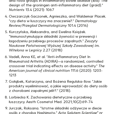
and food groups in inflammatory bowel disease (Ibd): The
design of the groningen anti-inflammatory diet (graid)."
Nutrients
13.4 (2021): 1067
Owczarczyk-Saczonek, Agnieszka, and Waldemar Placek.
"czy dieta w łuszczycy ma znaczenie?."
Dermatology
Review/Przeglad Dermatologiczny
101.4 (2014)
Kurczyńska, Aleksandra, and Ewelina Książek.
"Immunostymulujące składniki żywności w prewencji i
łagodzeniu przebiegu procesów zapalnych."
Zeszyty
Naukowe Państwowej Wyższej Szkoły Zawodowej im.
Witelona w Legnicy
2.27 (2018)
Vadell, Anna KE, et al. "Anti-inflammatory Diet In
Rheumatoid Arthritis (ADIRA)—a randomized, controlled
crossover trial indicating effects on disease activity."
The
American journal of clinical nutrition
111.6 (2020): 1203-
1213
Gołąbek, Katarzyna, and Bożena Regulska-Ilow. "Jakie
produkty wyeliminować, a jakie wprowadzić do diety osób
z chorobami zapalnymi jelit?." (2018).
Lorbiecka K. Zachowania dietetyczne a przebieg
łuszczycy. Aesth Cosmetol Med. 2021;10(2):69-74
Jurczak, Roksana. "Istotne składniki odżywcze w diecie
osób z chorobą Hashimoto."
Acta
Salutem Scientiae” nr