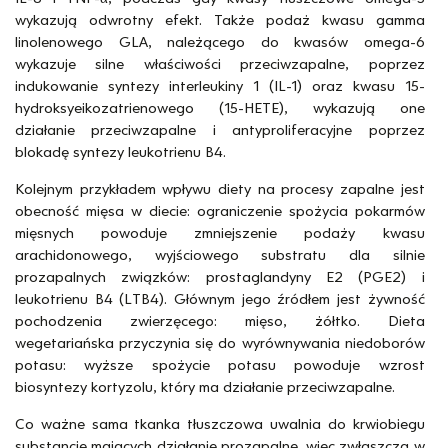
wykazują odwrotny efekt. Także podaż kwasu gamma
linolenowego GLA, należącego do kwasów omega-6
wykazuje silne właściwości przeciwzapalne, poprzez
indukowanie syntezy interleukiny 1 (IL-1) oraz kwasu 15-
hydroksyeikozatrienowego (15-HETE), wykazują one
działanie przeciwzapalne i antyproliferacyjne poprzez
blokadę syntezy leukotrienu B4.
Kolejnym przykładem wpływu diety na procesy zapalne jest
obecność mięsa w diecie: ograniczenie spożycia pokarmów
mięsnych powoduje zmniejszenie podaży kwasu
arachidonowego, wyjściowego substratu dla silnie
prozapalnych związków: prostaglandyny E2 (PGE2) i
leukotrienu B4 (LTB4). Głównym jego źródłem jest żywność
pochodzenia zwierzęcego: mięso, żółtko. Dieta
wegetariańska przyczynia się do wyrównywania niedoborów
potasu: wyższe spożycie potasu powoduje wzrost
biosyntezy kortyzolu, który ma działanie przeciwzapalne.
Co ważne sama tkanka tłuszczowa uwalnia do krwiobiegu
substancje mających działanie prozapalne, więc zwłaszcza w