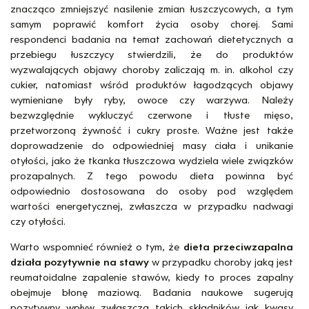
znacząco zmniejszyć nasilenie zmian łuszczycowych, a tym
samym poprawić komfort życia osoby chorej. Sami
respondenci badania na temat zachowań dietetycznych a
przebiegu łuszczycy stwierdzili, że do produktów
wyzwalających objawy choroby zaliczają m. in. alkohol czy
cukier, natomiast wśród produktów łagodzących objawy
wymieniane były ryby, owoce czy warzywa. Należy
bezwzględnie wykluczyć czerwone i tłuste mięso,
przetworzoną żywność i cukry proste. Ważne jest także
doprowadzenie do odpowiedniej masy ciała i unikanie
otyłości, jako że tkanka tłuszczowa wydziela wiele związków
prozapalnych. Z tego powodu dieta powinna być
odpowiednio dostosowana do osoby pod względem
wartości energetycznej, zwłaszcza w przypadku nadwagi
czy otyłości.
Warto wspomnieć również o tym, że
dieta przeciwzapalna
działa pozytywnie na stawy
w przypadku choroby jaką jest
reumatoidalne zapalenie stawów, kiedy to proces zapalny
obejmuje błonę maziową. Badania naukowe sugerują
pozytywny wpływ zwłaszcza takich składników jak kwasy