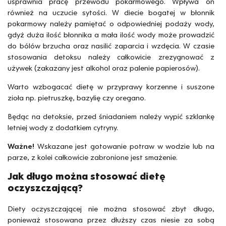
usprawnia pracę przewodu pokarmowego. Wpływa on
również na uczucie sytości. W diecie bogatej w błonnik
pokarmowy należy pamiętać o odpowiedniej podaży wody,
gdyż duża ilość błonnika a mała ilość wody może prowadzić
do bólów brzucha oraz nasilić zaparcia i wzdęcia. W czasie
stosowania detoksu należy całkowicie zrezygnować z
używek (zakazany jest alkohol oraz palenie papierosów).
Warto wzbogacać dietę w przyprawy korzenne i suszone
zioła np. pietruszkę, bazylię czy oregano.
Będąc na detoksie, przed śniadaniem należy wypić szklankę
letniej wody z dodatkiem cytryny.
Ważne!
Wskazane jest gotowanie potraw w wodzie lub na
parze, z kolei całkowicie zabronione jest smażenie.
Jak długo można stosować dietę
oczyszczającą?
Diety oczyszczającej nie można stosować zbyt długo,
ponieważ stosowana przez dłuższy czas niesie za sobą