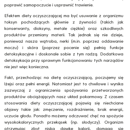
poprawić samopoczucie i usprawnić trawienie.
Efektem diety oczyszczającej ma być usuwanie z organizmu
toksyn pochodzących głównie z żywności (takich jak
konserwanty, dioksyny, metale ciężkie) oraz szkodliwych
produktów przemiany materii. Tak jednak się nie dzieje,
ponieważ nasza wątroba, nerki (m.in. poprzez oddawanie
moczu) i skóra (poprzez pocenie się) pełnią funkcje
detoksykacyjne i doskonale sobie z tym radzą. Dodatkowa
detoksykacja przy sprawnym funkcjonowaniu tych narządów
nie jest więc konieczna.
Fakt, przechodząc na dietę oczyszczającą, poczujemy się
lżejsi oraz pełni energii. Natomiast jest to chwilowe i wynika
zazwyczaj z ograniczenia spożywania przetworzonych
produktów obciążających nasz układ pokarmowy. Z czasem
stosowania diety oczyszczającej pojawią się niechciane
objawy takie jak: zmęczenie, rozdrażnienie, brak energii,
uczucie głodu. Ponadto możemy odczuwać chęć na spożycie
wysokokalorycznych przekąsek (np. słodyczy). Organizm
otrzymując zbyt niską dawkę kalorii, domaga się