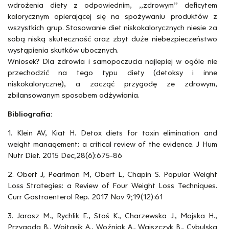
wdrożenia diety z odpowiednim, ,,zdrowym’’ deficytem
kalorycznym opierającej się na spożywaniu produktów z
wszystkich grup. Stosowanie diet niskokalorycznych niesie za
sobą niską skuteczność oraz zbyt duże niebezpieczeństwo
wystąpienia skutków ubocznych.
Wniosek? Dla zdrowia i samopoczucia najlepiej w ogóle nie
przechodzić na tego typu diety (detoksy i inne
niskokaloryczne), a zacząć przygodę ze zdrowym,
zbilansowanym sposobem odżywiania.
Bibliografia:
1. Klein AV, Kiat H. Detox diets for toxin elimination and
weight management: a critical review of the evidence. J Hum
Nutr Diet. 2015 Dec;28(6):675-86
2. Obert J, Pearlman M, Obert L, Chapin S. Popular Weight
Loss Strategies: a Review of Four Weight Loss Techniques.
Curr Gastroenterol Rep. 2017 Nov 9;19(12):61
3. Jarosz M., Rychlik E., Stoś K., Charzewska J., Mojska H.,
Przygoda B., Wojtasik A., Woźniak A., Wajszczyk B., Cybulska