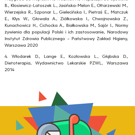
B., Kłosiewicz-Latoszek L., Jasińska-Melon E., Ołtarzewski M.,
Wierzejska R., Szponar L., Gielecińska I., Pietraś E., Matczuk
E., Kłys W., Głowala A., Ziółkowska I., Chwojnowska Z.,
Kunachowicz H., Cichocka A., Białkowska M., Sajór I., Normy
żywienia dla populacji Polski i ich zastosowanie, Narodowy
Instytut Zdrowia Publicznego – Państwowy Zakład Higieny,
Warszawa 2020
4. Włodarek D., Lange E., Kozłowska L., Głąbska D.,
Dietoterapia, Wydawnictwo Lekarskie PZWL, Warszawa
2014